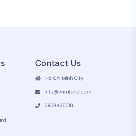
es
Contact Us
Ho Chi Minh City
info@vnmfund.com
0908436618
ard