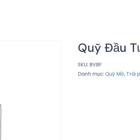
Quỹ Đầu Tư
SKU:
BVBF
Danh mục:
Quỹ Mở
,
Trái 