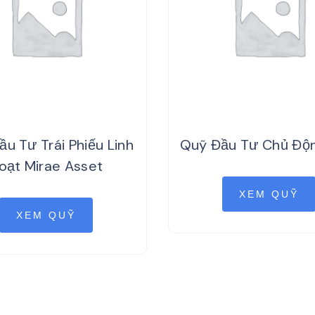
u Tư Trái Phiếu Linh
Quỹ Đầu Tư Chủ Độ
oạt Mirae Asset
XEM QUỸ
XEM QUỸ