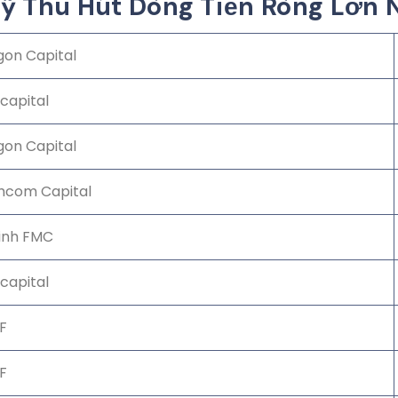
 Thu Hút Dòng Tiền Ròng Lớn 
gon Capital
capital
gon Capital
hcom Capital
inh FMC
capital
F
F