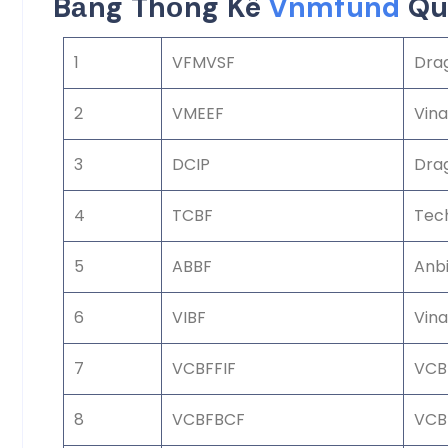
Bảng Thống Kê
Vnmfund
Quỹ
1
VFMVSF
Dra
2
VMEEF
Vina
3
DCIP
Dra
4
TCBF
Tec
5
ABBF
Anb
6
VIBF
Vina
7
VCBFFIF
VCB
8
VCBFBCF
VCB