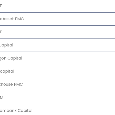
F
aeAsset FMC
F
apital
gon Capital
capital
hthouse FMC
AM
ombank Capital