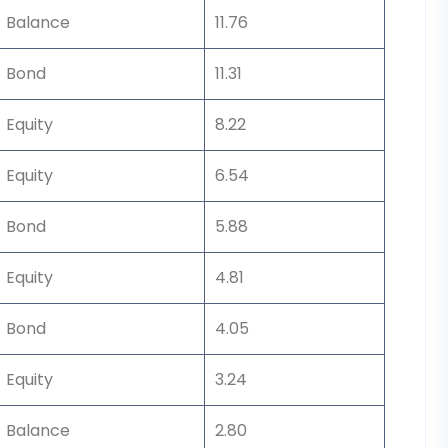
Balance
11.76
Bond
11.31
Equity
8.22
Equity
6.54
Bond
5.88
Equity
4.81
Bond
4.05
Equity
3.24
Balance
2.80