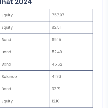
Nhất 2024
Equity
757.97
Equity
82.51
Bond
65.15
Bond
52.49
Bond
45.62
Balance
41.36
Bond
32.71
Equity
12.10