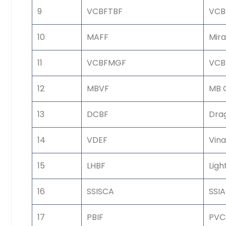
9
VCBFTBF
VCB
10
MAFF
Mir
11
VCBFMGF
VCB
12
MBVF
MB C
13
DCBF
Dra
14
VDEF
Vina
15
LHBF
Lig
16
SSISCA
SSI
17
PBIF
PVC