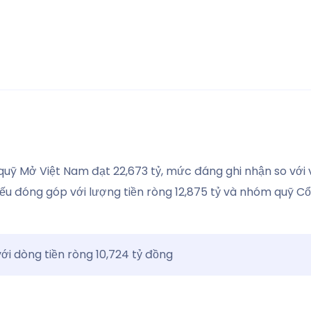
uỹ Mở Việt Nam đạt 22,673 tỷ, mức đáng ghi nhận so với v
iếu đóng góp với lượng tiền ròng 12,875 tỷ và nhóm quỹ Cổ
ới dòng tiền ròng 10,724 tỷ đồng