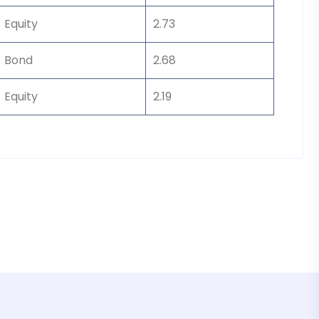
Equity
2.73
Bond
2.68
Equity
2.19