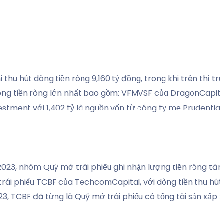
thu hút dòng tiền ròng 9,160 tỷ đồng, trong khi trên thị t
g tiền ròng lớn nhất bao gồm: VFMVSF của DragonCapital 
estment với 1,402 tỷ là nguồn vốn từ công ty mẹ Prudentia
2023, nhóm Quỹ mở trái phiếu ghi nhận lượng tiền ròng tă
 trái phiếu TCBF của TechcomCapital, với dòng tiền thu hút
, TCBF đã từng là Quỹ mở trái phiếu có tổng tài sản xấp xỉ