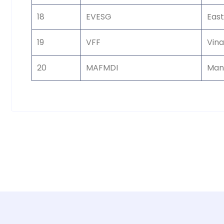
18
EVESG
East
19
VFF
Vina
20
MAFMDI
Manu