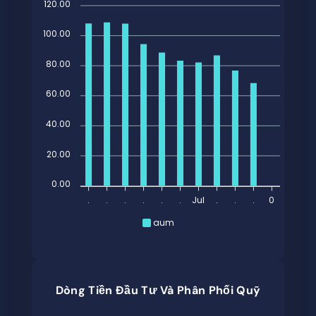
120.00
100.00
80.00
60.00
40.00
20.00
0.00
.
.
.
.
.
.
Jul
.
.
.
0
aum
Dòng Tiền Đầu Tư Và Phân Phối Quỹ