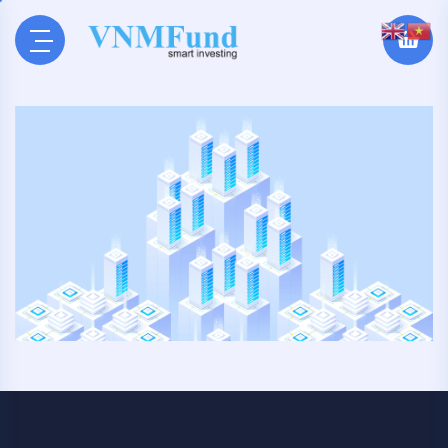
0
0
mance