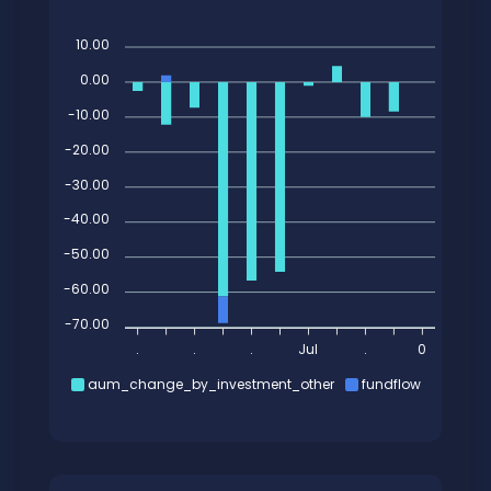
10.00
0.00
-10.00
-20.00
-30.00
-40.00
-50.00
-60.00
-70.00
.
.
.
Jul
.
0
aum_change_by_investment_other
fundflow