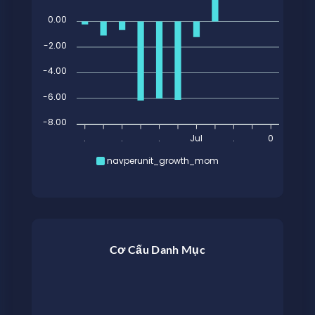
0.00
-2.00
-4.00
-6.00
-8.00
.
.
.
Jul
.
0
navperunit_growth_mom
Cơ Cấu Danh Mục